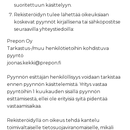
suoritettuun käsittelyyn.
Rekisteröidyn tulee lähettää oikeuksiaan
koskevat pyynnöt kirjallisena tai sähköpostitse
seuraavilla yhteystiedoilla:
Prepon Oy
Tarkastus-/muu henkilötietoihin kohdistuva
pyyntö
joonas.kekki@prepon.fi
Pyynnön esittäjän henkilöllisyys voidaan tarkistaa
ennen pyynnön käsittelemistä. Yritys vastaa
pyyntöihin 1 kuukauden sisällä pyynnön
esittämisestä, ellei ole erityisiä syitä pidentää
vastaamisaikaa.
Rekisteröidyllä on oikeus tehdä kantelu
toimivaltaiselle tietosuojaviranomaiselle, mikäli