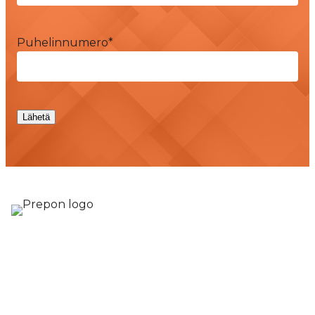
Puhelinnumero
*
Lähetä
Rakennuttamis- ja valvontapalvelut
Prepon Oy Satakunta
Pohjoisranta 11, 28100 Pori