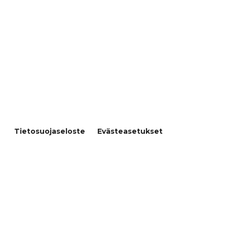
Papinhaankatu 8, 26100 Rauma
Prepon Oy Varsinais-Suomi
Varusmestarintie 29, 20360 Turku
© Prepon Oy
Tietosuojaseloste
Evästeasetukset