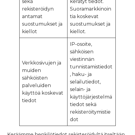
sekä
kerätyt tiedot.
rekisteröidyn
Suoramarkkinoin
antamat
tia koskevat
suostumukset ja
suostumukset ja
kiellot
kiellot.
IP-osoite,
sähköisen
viestinnän
Verkkosivujen ja
tunnistamistiedot
muiden
, haku- ja
sähköisten
selailutiedot,
palveluiden
selain- ja
käyttöä koskevat
käyttöjärjestelmä
tiedot
tiedot sekä
rekisteröitymistie
dot
Keräämme henkilötiedot rekisteröidyltä itseltään