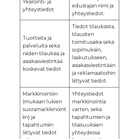
Yksilöinti- ja
edustajan nimi ja
yhteystiedot
yhteystiedot.
Tiedot tilauksista,
tilausten
Tuotteita ja
toimitusaika sekä
palveluita sekä
sopimuksiin,
niiden tilauksia ja
laskutukseen,
asiakasviestintää
asiakasviestintään
koskevat tiedot
ja reklamaatioihin
liittyvät tiedot.
Markkinointiin
Yhteystiedot
(mukaan lukien
markkinointia
suoramarkkinoint
varten, sekä
iin) ja
tapahtumien ja
tapahtumiin
tilaisuuksien
liittyvät tiedot
yhteydessä