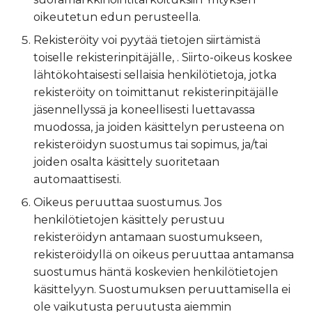
oikeutetun edun perusteella.
Rekisteröity voi pyytää tietojen siirtämistä
toiselle rekisterinpitäjälle, . Siirto-oikeus koskee
lähtökohtaisesti sellaisia henkilötietoja, jotka
rekisteröity on toimittanut rekisterinpitäjälle
jäsennellyssä ja koneellisesti luettavassa
muodossa, ja joiden käsittelyn perusteena on
rekisteröidyn suostumus tai sopimus, ja/tai
joiden osalta käsittely suoritetaan
automaattisesti.
Oikeus peruuttaa suostumus. Jos
henkilötietojen käsittely perustuu
rekisteröidyn antamaan suostumukseen,
rekisteröidyllä on oikeus peruuttaa antamansa
suostumus häntä koskevien henkilötietojen
käsittelyyn. Suostumuksen peruuttamisella ei
ole vaikutusta peruutusta aiemmin