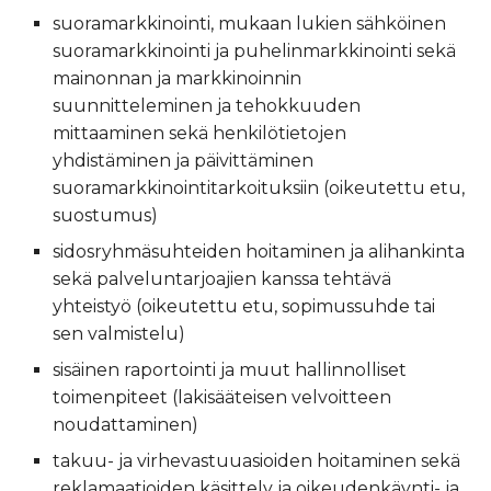
suoramarkkinointi, mukaan lukien sähköinen
suoramarkkinointi ja puhelinmarkkinointi sekä
mainonnan ja markkinoinnin
suunnitteleminen ja tehokkuuden
mittaaminen sekä henkilötietojen
yhdistäminen ja päivittäminen
suoramarkkinointitarkoituksiin (oikeutettu etu,
suostumus)
sidosryhmäsuhteiden hoitaminen ja alihankinta
sekä palveluntarjoajien kanssa tehtävä
yhteistyö (oikeutettu etu, sopimussuhde tai
sen valmistelu)
sisäinen raportointi ja muut hallinnolliset
toimenpiteet (lakisääteisen velvoitteen
noudattaminen)
takuu- ja virhevastuuasioiden hoitaminen sekä
reklamaatioiden käsittely ja oikeudenkäynti- ja