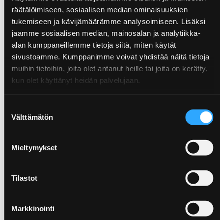
hallinnoinnista ja markkinoinnista vastaavilla
räätälöimiseen, sosiaalisen median ominaisuuksien
henkilöillä.
tukemiseen ja kävijämäärämme analysoimiseen. Lisäksi
jaamme sosiaalisen median, mainosalan ja analytiikka-
Henkilötietojen vastaanottajat
alan kumppaneillemme tietoja siitä, miten käytät
sivustoamme. Kumppanimme voivat yhdistää näitä tietoja
Henkilötietojen käsittelyssä voidaan käyttää myös
muihin tietoihin, joita olet antanut heille tai joita on kerätty,
erilaisia palveluntarjoajia ja muita kolmansia
kun olet käyttänyt heidän palvelujaan.
tahoja, kuten teknisten ratkaisujen tai
palvelintilan tarjoajia tai kirjanpito- ja
Suostumuksen
taloushallinnon palveluntarjoajia. Huolehdimme
Välttämätön
valinta
henkilötietojen käsittelyssä käyttämiemme
tahojen kanssa tietosuojalainsäädännön
Mieltymykset
edellyttämistä sopimuksista.
Henkilötietoja voidaan luovuttaa kolmansille
Tilastot
tahoille lainsäädännön tai viranomaisen
velvoittamissa tilanteissa taikka väärinkäytösten
Markkinointi
selvittämiseksi, sekä turvallisuuden