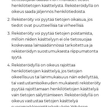
henkilötietojen käsittelystä. Rekisteröidyllä on
oikeus saada jäljennös henkilötiedoista.
Rekisteröity voi pyytää tietojen oikaisua, jos
tiedot ovat puutteellisia tai virheellisiä.
Rekisteröity voi pyytää tietojen poistamista,
milloin niiden käsittelyyn ei ole tietosuojaa
koskevassa lainsäädännössä tarkoitettua ja
rekisteröidyn suostumuksesta riippumatonta
syytä.
Rekisteröidyllä on oikeus rajoittaa
henkilötietojen käsittelyä, jos tietojen
oikeellisuus tai lainmukaisuus näin edellyttää,
tai vastustamisoikeuden mukaisesti rekisteröity
pyytää rajoittamaan henkilötietojen käsittelyä
vain tietojen säilyttämiseen. Rekisteröidyllä on
oikeus vastustaa tietojen käsittelyä
suoramarkkinointitarkoituksiin Yrityksen