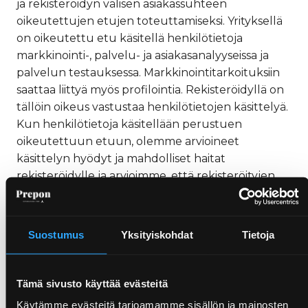
ja rekisteröidyn välisen asiakassuhteen
oikeutettujen etujen toteuttamiseksi. Yrityksellä
on oikeutettu etu käsitellä henkilötietoja
markkinointi-, palvelu- ja asiakasanalyyseissa ja
palvelun testauksessa. Markkinointitarkoituksiin
saattaa liittyä myös profilointia. Rekisteröidyllä on
tällöin oikeus vastustaa henkilötietojen käsittelyä.
Kun henkilötietoja käsitellään perustuen
oikeutettuun etuun, olemme arvioineet
käsittelyn hyödyt ja mahdolliset haitat
rekisteröidylle ja arvioimme, että rekisteröityjen
oikeudet ja edut eivät syrjäytä oikeutettua etua.
Annamme pyynnöstä lisätietoja oikeutettuun
etuun perustuvasta henkilötietojen käsittelystä.
Suostumus
Yksityiskohdat
Tietoja
Henkilötietojen käsittelijät
Tämä sivusto käyttää evästeitä
Henkilötietoihin on pääsy vain asiakassuhteen
Käytämme evästeitä tarjoamamme sisällön ja mainosten