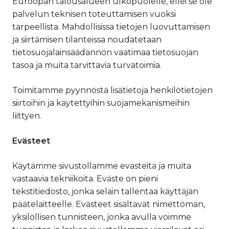
Euroopan talousalueen ulkopuolelle, ellei se ole
palvelun teknisen toteuttamisen vuoksi
tarpeellista. Mahdollisissa tietojen luovuttamisen
ja siirtämisen tilanteissa noudatetaan
tietosuojalainsäädännön vaatimaa tietosuojan
tasoa ja muita tarvittavia turvatoimia.
Toimitamme pyynnöstä lisätietoja henkilötietojen
siirtoihin ja käytettyihin suojamekanismeihin
liittyen.
Evästeet
Käytämme sivustollamme evästeitä ja muita
vastaavia tekniikoita. Eväste on pieni
tekstitiedosto, jonka selain tallentaa käyttäjän
päätelaitteelle. Evästeet sisältävät nimettömän,
yksilöllisen tunnisteen, jonka avulla voimme