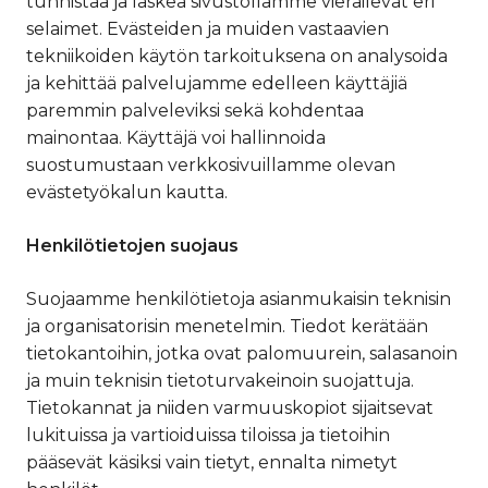
tunnistaa ja laskea sivustollamme vierailevat eri
selaimet. Evästeiden ja muiden vastaavien
tekniikoiden käytön tarkoituksena on analysoida
ja kehittää palvelujamme edelleen käyttäjiä
paremmin palveleviksi sekä kohdentaa
mainontaa. Käyttäjä voi hallinnoida
suostumustaan verkkosivuillamme olevan
evästetyökalun kautta.
Henkilötietojen suojaus
Suojaamme henkilötietoja asianmukaisin teknisin
ja organisatorisin menetelmin. Tiedot kerätään
tietokantoihin, jotka ovat palomuurein, salasanoin
ja muin teknisin tietoturvakeinoin suojattuja.
Tietokannat ja niiden varmuuskopiot sijaitsevat
lukituissa ja vartioiduissa tiloissa ja tietoihin
pääsevät käsiksi vain tietyt, ennalta nimetyt