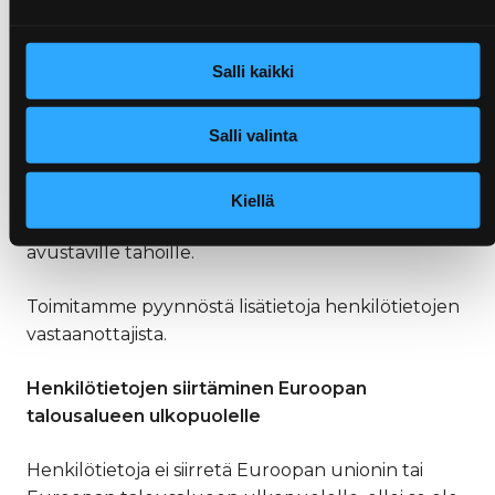
varmistamiseksi. Lisäksi henkilötietoja voidaan
joutua luovuttamaan oikeudenkäyntien tai
vastaavien oikeudellisten menettelyiden
Salli kaikki
yhteydessä.
Salli valinta
Jos Yritys on osallisena fuusiossa,
liiketoimintakaupassa tai muussa
yritysjärjestelyssä, voidaan henkilötietoja
Kiellä
luovuttaa järjestelyn osapuolille tai järjestelyssä
avustaville tahoille.
Toimitamme pyynnöstä lisätietoja henkilötietojen
vastaanottajista.
Henkilötietojen siirtäminen Euroopan
talousalueen ulkopuolelle
Henkilötietoja ei siirretä Euroopan unionin tai