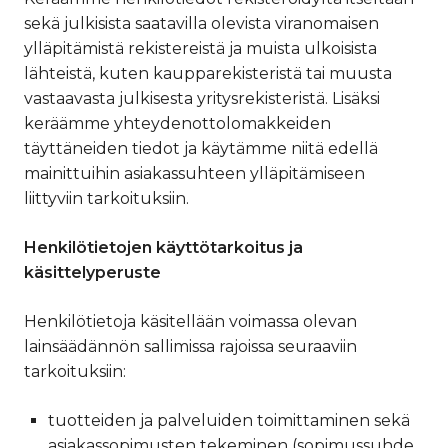
sekä julkisista saatavilla olevista viranomaisen
ylläpitämistä rekistereistä ja muista ulkoisista
lähteistä, kuten kaupparekisteristä tai muusta
vastaavasta julkisesta yritysrekisteristä. Lisäksi
keräämme yhteydenottolomakkeiden
täyttäneiden tiedot ja käytämme niitä edellä
mainittuihin asiakassuhteen ylläpitämiseen
liittyviin tarkoituksiin.
Henkilötietojen käyttötarkoitus ja
käsittelyperuste
Henkilötietoja käsitellään voimassa olevan
lainsäädännön sallimissa rajoissa seuraaviin
tarkoituksiin:
tuotteiden ja palveluiden toimittaminen sekä
asiakassopimusten tekeminen (sopimussuhde