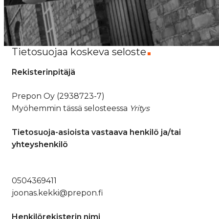
Tietosuojaa koskeva seloste
Rekisterinpitäjä
Prepon Oy (2938723-7)
Myöhemmin tässä selosteessa
Yritys
Tietosuoja-asioista vastaava henkilö ja/tai
yhteyshenkilö
0504369411
joonas.kekki@prepon.fi
Henkilörekisterin nimi