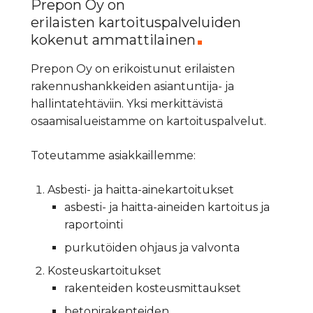
Prepon Oy on
erilaisten kartoituspalveluiden
kokenut ammattilainen
Prepon Oy on erikoistunut erilaisten
rakennushankkeiden asiantuntija- ja
hallintatehtäviin. Yksi merkittävistä
osaamisalueistamme on kartoituspalvelut.
Toteutamme asiakkaillemme:
Asbesti- ja haitta-ainekartoitukset
asbesti- ja haitta-aineiden kartoitus ja
raportointi
purkutöiden ohjaus ja valvonta
Kosteuskartoitukset
rakenteiden kosteusmittaukset
betonirakenteiden