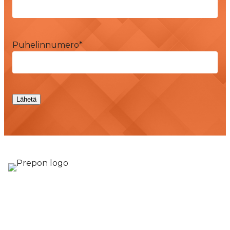
Puhelinnumero
*
Lähetä
Rakennuttamis- ja valvontapalvelut
Prepon Oy Satakunta