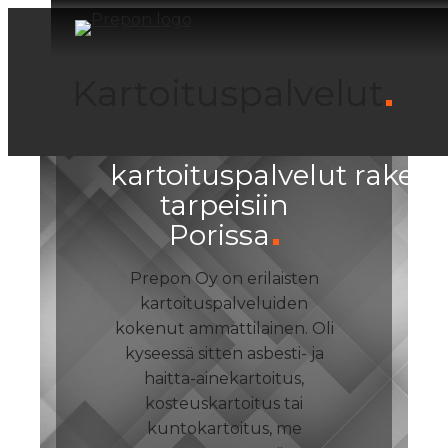
Siirry
sisältöön
Kartoituspal­velut
Ammattitaitoiset
kartoituspalvelut raken
tarpeisiin
Porissa
Prepon Oy on erilaisten
kartoituspalveluiden
kokenut ammattilainen. Oli
kyseessä sitten asbesti- ja
haitta-ainekartoitus,
kosteuskartoitus tai
kuntokartoitus, me