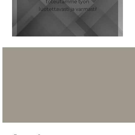
toteutamme työn
luotettavasti ja varmasti!