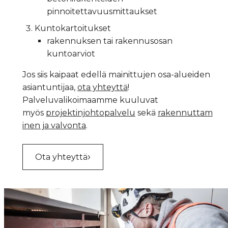
pinnoitettavuusmittaukset
Kuntokartoitukset
rakennuksen tai rakennusosan
kuntoarviot
Jos siis kaipaat edellä mainittujen osa-alueiden
asiantuntijaa,
ota yhteyttä
!
Palveluvalikoimaamme kuuluvat
myös
projektinjohtopalvelu
sekä
rakennuttam
inen ja valvonta
.
Ota yhteyttä