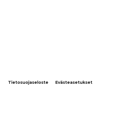
Pohjoisranta 11, 28100 Pori
Papinhaankatu 8, 26100 Rauma
Prepon Oy Varsinais-Suomi
Varusmestarintie 29, 20360 Turku
© Prepon Oy
Tietosuojaseloste
Evästeasetukset