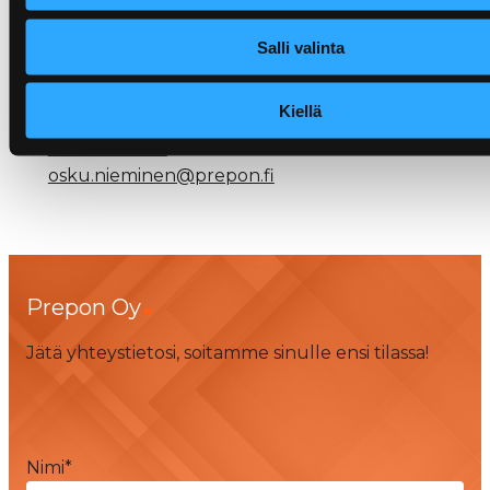
ammattitaidolla.
Salli valinta
Ota yhteyttä ja kysy lisää:
Kiellä
Osku Nieminen
050 4767 708
osku.nieminen@prepon.fi
Prepon Oy
Jätä yhteystietosi, soitamme sinulle ensi tilassa!
Nimi
*