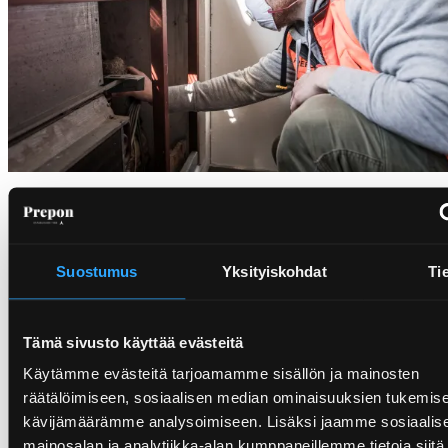
Asbesti- ja haitta-
ainekartoitusten sertifioitu
ammattilainen
Suostumus
Yksityiskohdat
Ti
Jotta rakennuksen purkaminen tai korjaus
voidaan suorittaa turvallisesti, on ennen
Tämä sivusto käyttää evästeitä
töiden aloittamista tehtävä asbesti- ja haitta-
Käytämme evästeitä tarjoamamme sisällön ja mainosten
ainekartoitus.
räätälöimiseen, sosiaalisen median ominaisuuksien tukemise
kävijämäärämme analysoimiseen. Lisäksi jaamme sosiaalis
Asbesti- ja haitta-ainekartoitus selvittää, onko
mainosalan ja analytiikka-alan kumppaneillemme tietoja siitä