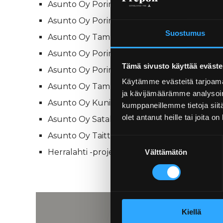
Asunto Oy Porin Antinkatu 13
Asunto Oy Porin Antinkatu 21B
Suostumus
Asunto Oy Tammenterho
Asunto Oy Porin Valtakatu 2
Tämä sivusto käyttää eväste
Asunto Oy Porin Pohjoispuisto 4
Käytämme evästeitä tarjoama
Asunto Oy Tampereentie 4-6
ja kävijämäärämme analysoim
Asunto Oy Kuninkaanhaka
kumppaneillemme tietoja siitä
olet antanut heille tai joita o
Asunto Oy Satakunnankatu 6-8
Asunto Oy Taitto-Käppärä
Suostumuksen
Herralahti -projekti (taloyhtiöiden yhteishan
Välttämätön
valinta
Kiellä