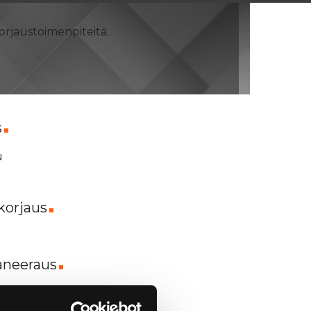
orjaustoimenpiteitä.
s
u
korjaus
anee­raus