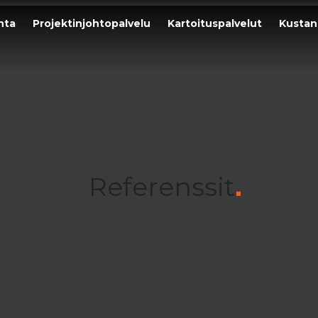
nta
Projektinjohtopalvelu
Kartoituspalvelut
Kustan
Referenssit
Korjausrakenta­minen