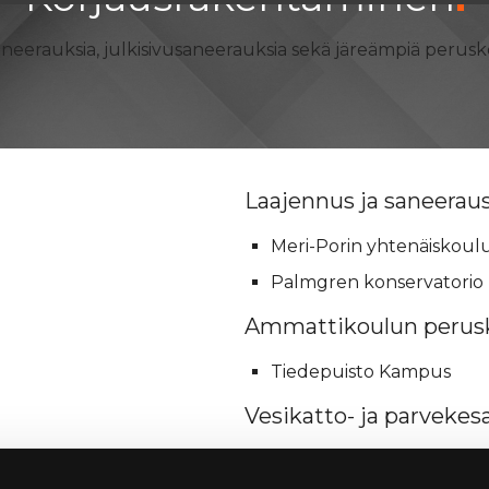
aneerauksia, julkisivusaneerauksia sekä järeämpiä perusk
Laajennus ja saneerau
Meri-Porin yhtenäiskoul
Palmgren konservatorio
Ammattikoulun perus
Tiedepuisto Kampus
Vesikatto- ja parvekes
As. Oy Widbominkulma