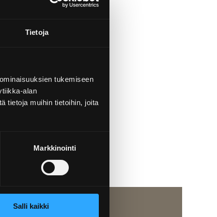
Tietoja
n vahvistaminen
 ominaisuuksien tukemiseen
tiikka-alan
ietoja muihin tietoihin, joita
Markkinointi
Salli kaikki