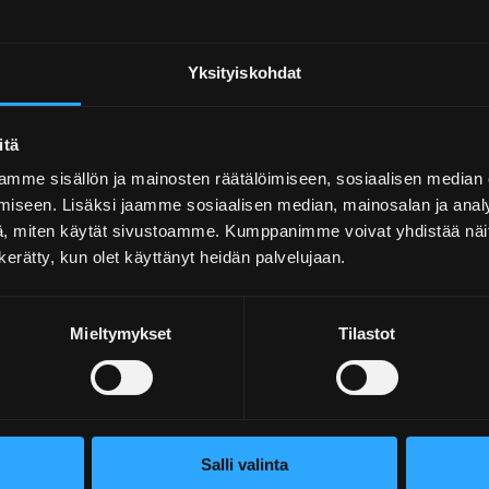
Julkisivusaneeraus
As Oy Kallenkamari
Yksityiskohdat
Asunto Oy Liisantanhua
PMK-talon perustuste
itä
mme sisällön ja mainosten räätälöimiseen, sosiaalisen median
Renor Oy
iseen. Lisäksi jaamme sosiaalisen median, mainosalan ja analy
, miten käytät sivustoamme. Kumppanimme voivat yhdistää näitä t
n kerätty, kun olet käyttänyt heidän palvelujaan.
ke)
Mieltymykset
Tilastot
Salli valinta