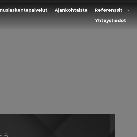
nuslaskentapalvelut
Ajankohtaista
Referenssit
Yhteystiedot
sä