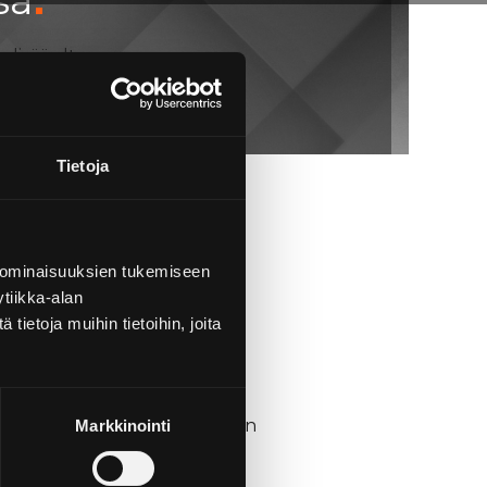
lisää alta.
Tietoja
 ominaisuuksien tukemiseen
tiikka-alan
ietoja muihin tietoihin, joita
sä Kiinteistö Oy Porin Leijonan
Markkinointi