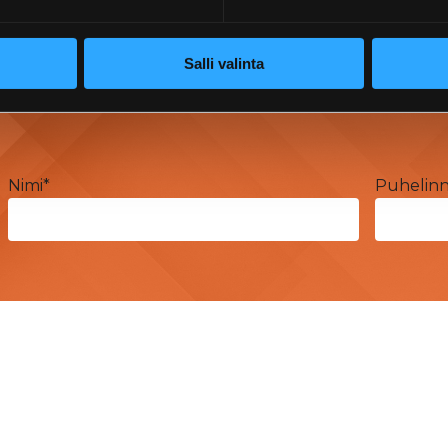
Salli valinta
Nimi
*
Puhelin
takunta
Prepon Oy Varsinais-Suomi
, 28100 Pori
Varusmestarintie 29, 20360 Turku
 8, 26100 Rauma