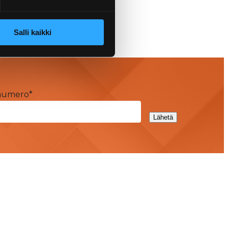
Salli kaikki
numero
*
Lähetä