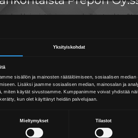
nin hankkeissa ja toiminnassa parhaillaan tapahtuu? Lue 
Yksityiskohdat
itä
tty työmaainsinööriksi
mme sisällön ja mainosten räätälöimiseen, sosiaalisen median
iseen. Lisäksi jaamme sosiaalisen median, mainosalan ja analy
, miten käytät sivustoamme. Kumppanimme voivat yhdistää näitä t
n kerätty, kun olet käyttänyt heidän palvelujaan.
si Preponin projektinjohtopalveluihin. Salla aloittaa työn
Mieltymykset
Tilastot
saatiossa 1.2.2022.