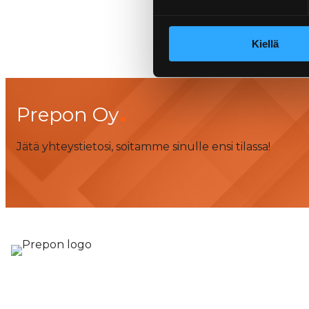
Kiellä
Prepon Oy
Jätä yhteystietosi, soitamme sinulle ensi tilassa!
Prepon Oy Sa
Rakennuttamis- ja valvontapalvelut
Pohjoisranta 11
Papinhaankatu