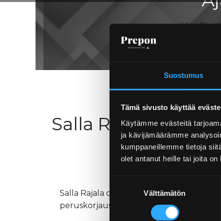
Mitä Prepo
Suostumus
Tämä sivusto käyttää eväste
Salla Rajala nimite
Käytämme evästeitä tarjoama
ja kävijämäärämme analysoim
kumppaneillemme tietoja siitä
olet antanut heille tai joita o
Suostumuksen
Salla Rajala on nimitetty työmaainsinöörik
Välttämätön
valinta
peruskorjaushankkeen toimihenkilöorgani