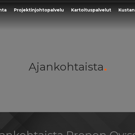
nta
Projektinjohtopalvelu
Kartoituspalvelut
Kustan
Ajankohtaista
ankohtaista Prepon Oy:s