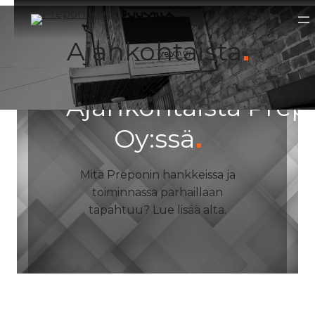
Siirry
sisältöön
Ajankohtaista
Ajankohtaista Prep
Oy:ssä
Mitä Preponin hankkeissa ja
toiminnassa parhaillaan
tapahtuu? Lue lisää alta.