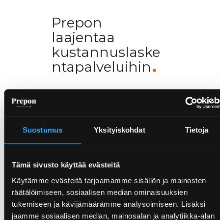
Prepon
laajentaa
kustannuslaske
ntapalveluihin
Prepon on laajentanut
palvelutarjontaansa
Suostumus
Yksityiskohdat
Tietoja
kustannuslaskentapalveluihin.
Palvelun
vastuuhenkilönä toimii RI
Tämä sivusto käyttää evästeitä
Sami Rantala.
Käytämme evästeitä tarjoamamme sisällön ja mainosten
räätälöimiseen, sosiaalisen median ominaisuuksien
tukemiseen ja kävijämäärämme analysoimiseen. Lisäksi
jaamme sosiaalisen median, mainosalan ja analytiikka-alan