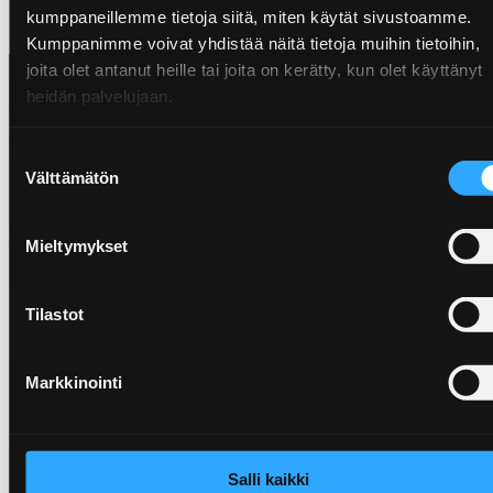
kumppaneillemme tietoja siitä, miten käytät sivustoamme.
Kumppanimme voivat yhdistää näitä tietoja muihin tietoihin,
joita olet antanut heille tai joita on kerätty, kun olet käyttänyt
heidän palvelujaan.
Prepon Oy
Jätä yhteystietosi, soitamme sinulle ensi tilassa!
Suostumuksen
Välttämätön
valinta
Mieltymykset
Nimi
*
Tilastot
Markkinointi
Puhelinnumero
*
Salli kaikki