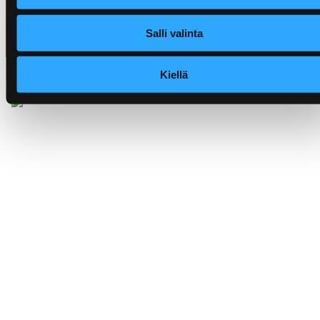
Lähetä
Salli valinta
Kiellä
Rakennuttamis- ja valvontapalvelut
Prepon Oy Satakunta
Pohjoisranta 11, 28100 Pori
Papinhaankatu 8, 26100 Rauma
Prepon Oy Varsinais-Suomi
Varusmestarintie 29, 20360 Turku