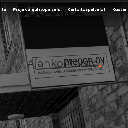
nta
Projektinjohtopalvelu
Kartoituspalvelut
Kustan
Ajankohtaista
ankohtaista Prepon Oy:s