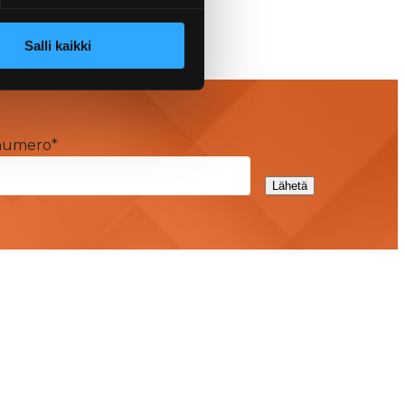
Salli kaikki
numero
*
Lähetä