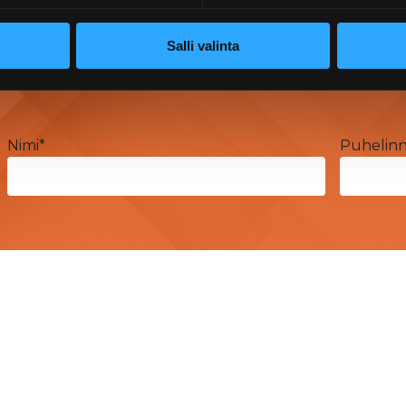
Salli valinta
Nimi
*
Puhelin
takunta
Prepon Oy Varsinais-Suomi
, 28100 Pori
Varusmestarintie 29, 20360 Turku
 8, 26100 Rauma