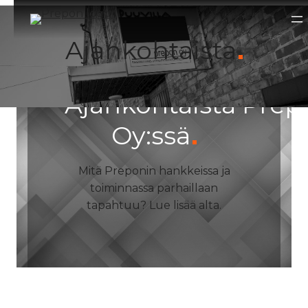
Siirry
sisältöön
Ajankohtaista
Ajankohtaista Prep
Oy:ssä
Mitä Preponin hankkeissa ja
toiminnassa parhaillaan
tapahtuu? Lue lisää alta.