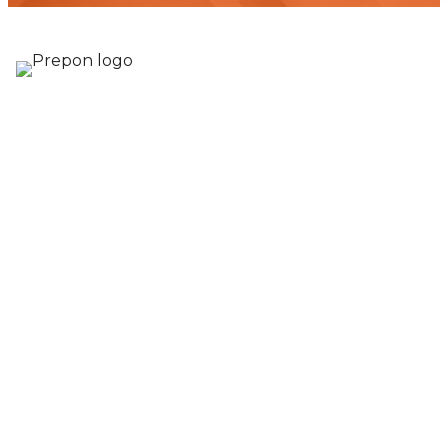
Rakennuttamis- ja valvontapalvelut
Prepon Oy Satakunta
Pohjoisranta 11, 28100 Pori
Papinhaankatu 8, 26100 Rauma
Prepon Oy Varsinais-Suomi
Varusmestarintie 29, 20360 Turku