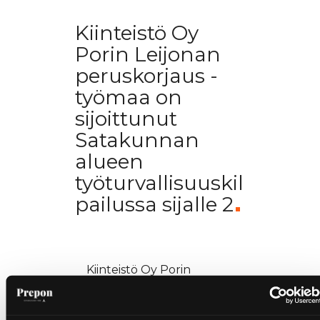
Kiinteistö Oy
Porin Leijonan
peruskorjaus -
työmaa on
sijoittunut
Satakunnan
alueen
työturvallisuuskil
pailussa sijalle 2
Kiinteistö Oy Porin
Leijonan peruskorjaus -
työmaa on sijoittunut