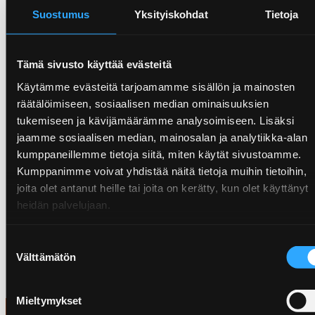
Satakunnan alueen
Suostumus
Yksityiskohdat
Tietoja
työturvallisuuskilpailussa
sijalle 2. Prepon on
hankkeen päätoteuttaja.
Tämä sivusto käyttää evästeitä
Kilpailun voitti Skanskan
Käytämme evästeitä tarjoamamme sisällön ja mainosten
työmaa Pohjois-Porin
räätälöimiseen, sosiaalisen median ominaisuuksien
Monitoimitalo. Prepon
tukemiseen ja kävijämäärämme analysoimiseen. Lisäksi
toimii hankkeen
jaamme sosiaalisen median, mainosalan ja analytiikka-alan
valvojana. Kolmanneksi
kumppaneillemme tietoja siitä, miten käytät sivustoamme.
kilpailussa sijoittui
Kumppanimme voivat yhdistää näitä tietoja muihin tietoihin,
Hartelan Karin Kampus -
joita olet antanut heille tai joita on kerätty, kun olet käyttänyt
työmaa Raumalla.
heidän palvelujaan.
Suostumuksen
Välttämätön
valinta
Mieltymykset