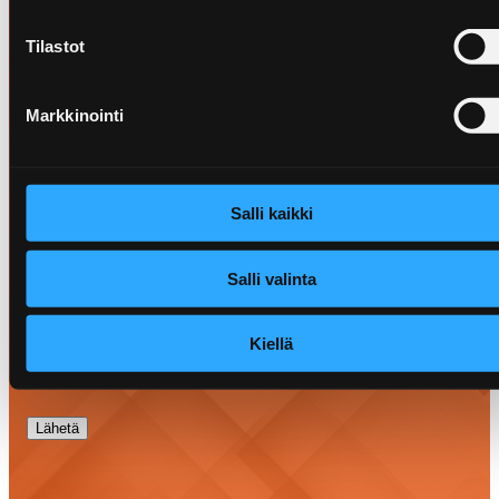
Prepon Oy
Tilastot
Jätä yhteystietosi, soitamme sinulle ensi tilassa!
Markkinointi
Nimi
*
Salli kaikki
Salli valinta
Puhelinnumero
*
Kiellä
Lähetä